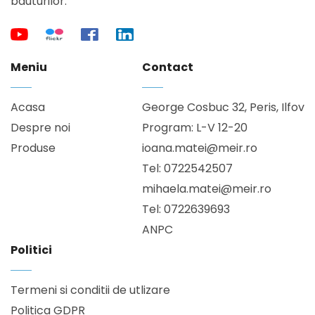
bauturilor.
Meniu
Contact
Acasa
George Cosbuc 32, Peris, Ilfov
Despre noi
Program: L-V 12-20
Produse
ioana.matei@meir.ro
Tel: 0722542507
mihaela.matei@meir.ro
Tel: 0722639693
ANPC
Politici
Termeni si conditii de utlizare
Politica GDPR