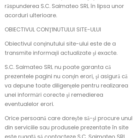
răspunderea S.C. Saimateo SRL în lipsa unor
acorduri ulterioare.
OBIECTIVUL CONŢINUTULUI SITE-ULUI
Obiectivul conţinutului site-ului este de a
transmite informaţii actualizate şi exacte.
S.C. Saimateo SRL nu poate garanta că
prezentele pagini nu conţin erori, şi asigură că
va depune toate diligenţele pentru realizarea
unei informări corecte şi remedierea
eventualelor erori.
Orice persoană care doreşte să-şi procure unul
din serviciile sau produsele prezentate în site
este rugată să contacteze S.C. Saimateo SRL